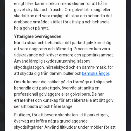
enligt tillverkarens rekommendationer för att hålla
golvet skyddat och fräscht. Om golvet blir repigt eller
skadat kan det vara möjligt att slipa och behandla det
drabbade området istället för att slipa och behandla
hela golvet på nytt.
Ytterligare överväganden
När du slipar och behandlar ditt parkettgolv, kom ihåg
att vara noggrann och tålmodig. Processen kan vara
tidskrävande och kräver omsorg och uppmärksamhet.
Använd lämplig skyddsutrustning, såsom
skyddsglasögon, hörselskydd och en damm-mask, för
att skydda dig från damm, buller och
kemiska ångor
.
Om du känner dig osäker på din förmåga att slipa och
behandla ditt parkettgolv, överväg att anlita en
professionell golvläggare eller golvslipare. De har
erfarenhet och kunskap för att säkerställa att ditt golv
ser sitt bästa ut och håller länge.
Slutligen, för att bevara skönheten i ditt parkettgolv,
överväg att införa några grundläggande
skyddsåtgärder. Använd filtkuddar under möbler för att