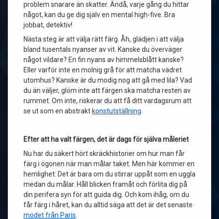
problem snarare än skatter. Ändå, varje gång du hittar
något, kan du ge dig själv en mental high-five. Bra
jobbat, detektiv!
Nästa steg är att välja rätt färg. Åh, glädjen i att välja
bland tusentals nyanser av vit. Kanske du överväger
något vildare? En fin nyans av himmelsblått kanske?
Eller varför inte en molnig grå för att matcha vädret
utomhus? Kanske är du modig nog att gå med lila? Vad
du än väljer, glöm inte att färgen ska matcha resten av
rummet. Om inte, riskerar du att få ditt vardagsrum att
se ut som en abstrakt
konstutställning
.
Efter att ha valt färgen, det är dags för själva måleriet
Nu har du säkert hört skräckhistorier om hur man får
färg i ögonen när man målar taket. Men här kommer en
hemlighet: Det är bara om du stirrar uppåt som en uggla
medan du målar. Håll blicken framåt och förlita dig på
din perifera syn för att guida dig. Och kom ihåg, om du
får färg i håret, kan du alltid säga att det är det senaste
modet från Paris
.