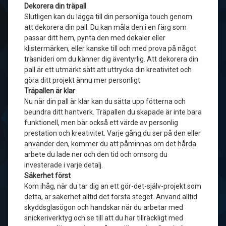
Dekorera din träpall
Slutligen kan du lägga till din personliga touch genom
att dekorera din pall. Du kan måla den i en färg som
passar ditt hem, pynta den med dekaler eller
klistermärken, eller kanske till och med prova på något
träsnideri om du känner dig äventyrlig. Att dekorera din
pall är ett utmärkt sätt att uttrycka din kreativitet och
göra ditt projekt ännu mer personligt.
Träpallen är klar
Nu när din pall är klar kan du sätta upp fötterna och
beundra ditt hantverk. Träpallen du skapade är inte bara
funktionell, men bär också ett värde av personlig
prestation och kreativitet. Varje gång du ser på den eller
använder den, kommer du att påminnas om det hårda
arbete du lade ner och den tid och omsorg du
investerade i varje detalj.
Säkerhet först
Kom ihåg, när du tar dig an ett gör-det-själv-projekt som
detta, är säkerhet alltid det första steget. Använd alltid
skyddsglasögon och handskar när du arbetar med
snickeriverktyg och se till att du har tillräckligt med