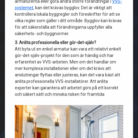
armaturerna eller göra andra större förändringar i
VVS-
systemet
, kan det krävas bygglov. Det är viktigt att
kontrollera lokala byggregler och föreskrifter för att se
vilka regler som gäller i ditt område. Bygglov kan krävas
för att säkerställa att förändringarna uppfyller alla
säkerhets- och byggnormer.
3. Anlita professionella eller gör-det-själv?
Att byta ut en enkel armatur kan vara ett relativt enkelt
gör-det-själv-projekt för den som är händig och har
erfarenhet av VVS-arbeten. Men om det handlar om
mer komplexa installationer eller om det krävs att
anslutningar flyttas eller justeras, kan det vara bäst att
anlita professionella VVS-installatörer. Att anlita
experter kan garantera att arbetet görs på ett korrekt
och säkert sätt och minska risken för framtida