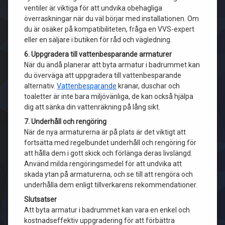
ventiler är viktiga för att undvika obehagliga
överraskningar när du väl börjar med installationen. Om
du är osäker på kompatibiliteten, fråga en VVS-expert
eller en säljare i butiken för råd och vägledning.
6. Uppgradera till vattenbesparande armaturer
När du ändå planerar att byta armatur i badrummet kan
du överväga att uppgradera till vattenbesparande
alternativ.
Vattenbesparande
kranar, duschar och
toaletter är inte bara miljövänliga, de kan också hjälpa
dig att sänka din vattenräkning på lång sikt.
7. Underhåll och rengöring
När de nya armaturerna är på plats är det viktigt att
fortsätta med regelbundet underhåll och rengöring för
att hålla dem i gott skick och förlänga deras livslängd.
Använd milda rengöringsmedel för att undvika att
skada ytan på armaturerna, och se till att rengöra och
underhålla dem enligt tillverkarens rekommendationer.
Slutsatser
Att byta armatur i badrummet kan vara en enkel och
kostnadseffektiv uppgradering för att förbättra