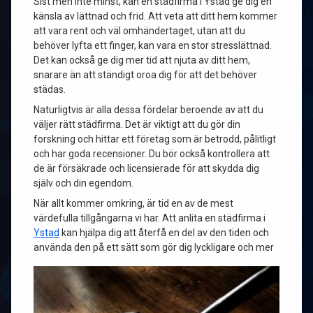
Sist men inte minst, kan en städfirma i Ystad ge dig en
känsla av lättnad och frid. Att veta att ditt hem kommer
att vara rent och väl omhändertaget, utan att du
behöver lyfta ett finger, kan vara en stor stresslättnad.
Det kan också ge dig mer tid att njuta av ditt hem,
snarare än att ständigt oroa dig för att det behöver
städas.
Naturligtvis är alla dessa fördelar beroende av att du
väljer rätt städfirma. Det är viktigt att du gör din
forskning och hittar ett företag som är betrodd, pålitligt
och har goda recensioner. Du bör också kontrollera att
de är försäkrade och licensierade för att skydda dig
själv och din egendom.
När allt kommer omkring, är tid en av de mest
värdefulla tillgångarna vi har. Att anlita en städfirma i
Ystad
kan hjälpa dig att återfå en del av den tiden och
använda den på ett sät
t som gör dig lyckligare och mer