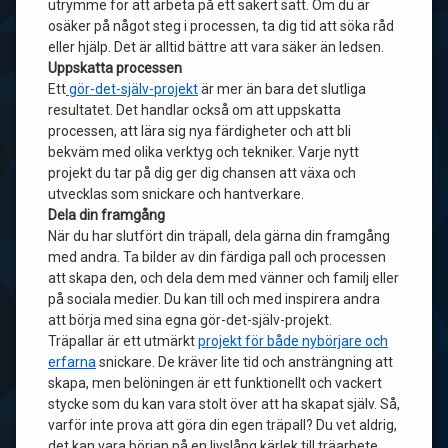
utrymme för att arbeta på ett säkert sätt. Om du är
osäker på något steg i processen, ta dig tid att söka råd
eller hjälp. Det är alltid bättre att vara säker än ledsen.
Uppskatta processen
Ett
gör-det-själv-projekt
är mer än bara det slutliga
resultatet. Det handlar också om att uppskatta
processen, att lära sig nya färdigheter och att bli
bekväm med olika verktyg och tekniker. Varje nytt
projekt du tar på dig ger dig chansen att växa och
utvecklas som snickare och hantverkare.
Dela din framgång
När du har slutfört din träpall, dela gärna din framgång
med andra. Ta bilder av din färdiga pall och processen
att skapa den, och dela dem med vänner och familj eller
på sociala medier. Du kan till och med inspirera andra
att börja med sina egna gör-det-själv-projekt.
Träpallar är ett utmärkt
projekt för både nybörjare och
erfarna
snickare. De kräver lite tid och ansträngning att
skapa, men belöningen är ett funktionellt och vackert
stycke som du kan vara stolt över att ha skapat själv. Så,
varför inte prova att göra din egen träpall? Du vet aldrig,
det kan vara början på en livslång kärlek till träarbete.