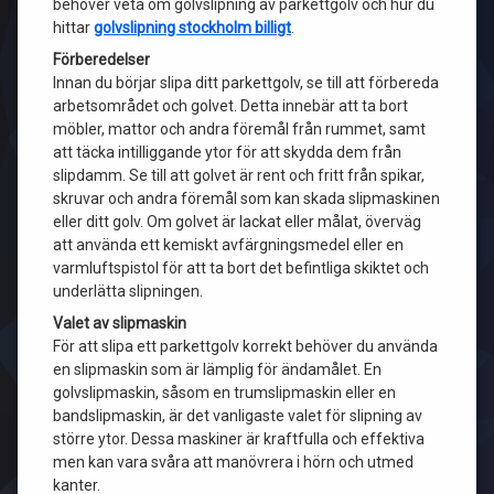
behöver veta om golvslipning av parkettgolv och hur du
hittar
golvslipning stockholm billigt
.
Förberedelser
Innan du börjar slipa ditt parkettgolv, se till att förbereda
arbetsområdet och golvet. Detta innebär att ta bort
möbler, mattor och andra föremål från rummet, samt
att täcka intilliggande ytor för att skydda dem från
slipdamm. Se till att golvet är rent och fritt från spikar,
skruvar och andra föremål som kan skada slipmaskinen
eller ditt golv. Om golvet är lackat eller målat, överväg
att använda ett kemiskt avfärgningsmedel eller en
varmluftspistol för att ta bort det befintliga skiktet och
underlätta slipningen.
Valet av slipmaskin
För att slipa ett parkettgolv korrekt behöver du använda
en slipmaskin som är lämplig för ändamålet. En
golvslipmaskin, såsom en trumslipmaskin eller en
bandslipmaskin, är det vanligaste valet för slipning av
större ytor. Dessa maskiner är kraftfulla och effektiva
men kan vara svåra att manövrera i hörn och utmed
kanter.