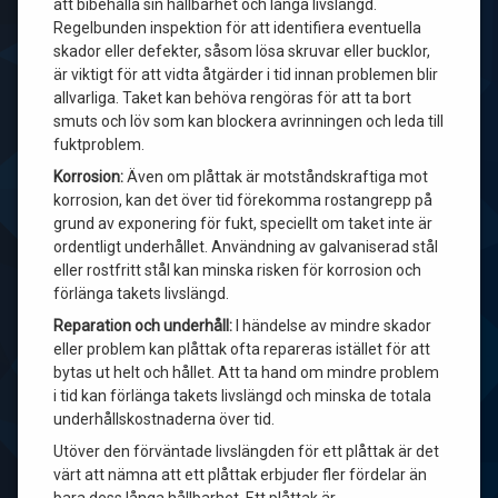
att bibehålla sin hållbarhet och långa livslängd.
Regelbunden inspektion för att identifiera eventuella
skador eller defekter, såsom lösa skruvar eller bucklor,
är viktigt för att vidta åtgärder i tid innan problemen blir
allvarliga. Taket kan behöva rengöras för att ta bort
smuts och löv som kan blockera avrinningen och leda till
fuktproblem.
Korrosion:
Även om plåttak är motståndskraftiga mot
korrosion, kan det över tid förekomma rostangrepp på
grund av exponering för fukt, speciellt om taket inte är
ordentligt underhållet. Användning av galvaniserad stål
eller rostfritt stål kan minska risken för korrosion och
förlänga takets livslängd.
Reparation och underhåll:
I händelse av mindre skador
eller problem kan plåttak ofta repareras istället för att
bytas ut helt och hållet. Att ta hand om mindre problem
i tid kan förlänga takets livslängd och minska de totala
underhållskostnaderna över tid.
Utöver den förväntade livslängden för ett plåttak är det
värt att nämna att ett plåttak erbjuder fler fördelar än