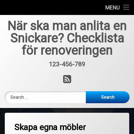
Home
MENU
Skip
När ska man anlita en
to
content
Snickare? Checklista
för renoveringen
123-456-789
Tel:
RSS
Search for:
Skapa egna möbler