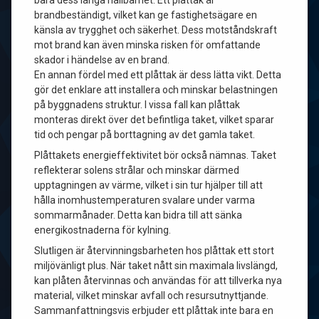
bara dess långa hållbarhet. Ett plåttak är
brandbeständigt, vilket kan ge fastighetsägare en
känsla av trygghet och säkerhet. Dess motståndskraft
mot brand kan även minska risken för omfattande
skador i händelse av en brand.
En annan fördel med ett plåttak är dess lätta vikt. Detta
gör det enklare att installera och minskar belastningen
på byggnadens struktur. I vissa fall kan plåttak
monteras direkt över det befintliga taket, vilket sparar
tid och pengar på borttagning av det gamla taket.
Plåttakets energieffektivitet bör också nämnas. Taket
reflekterar solens strålar och minskar därmed
upptagningen av värme, vilket i sin tur hjälper till att
hålla inomhustemperaturen svalare under varma
sommarmånader. Detta kan bidra till att sänka
energikostnaderna för kylning.
Slutligen är återvinningsbarheten hos plåttak ett stort
miljövänligt plus. När taket nått sin maximala livslängd,
kan plåten återvinnas och användas för att tillverka nya
material, vilket minskar avfall och resursutnyttjande.
Sammanfattningsvis erbjuder ett plåttak inte bara en