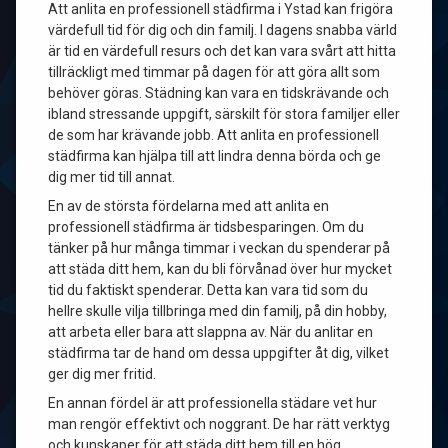
Att anlita en professionell städfirma i Ystad kan frigöra
värdefull tid för dig och din familj. I dagens snabba värld
är tid en värdefull resurs och det kan vara svårt att hitta
tillräckligt med timmar på dagen för att göra allt som
behöver göras. Städning kan vara en tidskrävande och
ibland stressande uppgift, särskilt för stora familjer eller
de som har krävande jobb. Att anlita en professionell
städfirma kan hjälpa till att lindra denna börda och ge
dig mer tid till annat.
En av de största fördelarna med att anlita en
professionell städfirma är tidsbesparingen. Om du
tänker på hur många timmar i veckan du spenderar på
att städa ditt hem, kan du bli förvånad över hur mycket
tid du faktiskt spenderar. Detta kan vara tid som du
hellre skulle vilja tillbringa med din familj, på din hobby,
att arbeta eller bara att slappna av. När du anlitar en
städfirma tar de hand om dessa uppgifter åt dig, vilket
ger dig mer fritid.
En annan fördel är att professionella städare vet hur
man rengör effektivt och noggrant. De har rätt verktyg
och kunskaper för att städa ditt hem till en hög