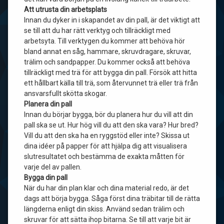
Att utrusta din arbetsplats
Innan du dyker in i skapandet av din pall, är det viktigt att
se till att du har rätt verktyg och tillräckligt med
arbetsyta. Till verktygen du kommer att behöva hör
bland annat en såg, hammare, skruvdragare, skruvar,
trälim och sandpapper. Du kommer också att behöva
tillräckligt med trä för att bygga din pall. Försök att hitta
ett hållbart källa till trä, som återvunnet trä eller trä från
ansvarsfullt skötta skogar.
Planera din pall
Innan du börjar bygga, bör du planera hur du vill att din
pall ska se ut. Hur hög vill du att den ska vara? Hur bred?
Vill du att den ska ha en ryggstöd eller inte? Skissa ut
dina idéer på papper för att hjälpa dig att visualisera
slutresultatet och bestämma de exakta måtten för
varje del av pallen.
Bygga din pall
När du har din plan klar och dina material redo, är det
dags att börja bygga. Såga först dina träbitar till de rätta
längderna enligt din skiss. Använd sedan trälim och
skruvar för att sätta ihop bitarna. Se till att varje bit är