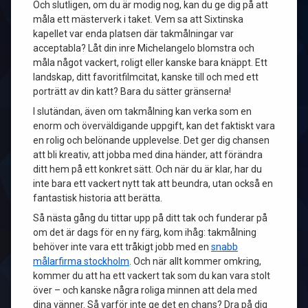
Och slutligen, om du är modig nog, kan du ge dig på att
måla ett mästerverk i taket. Vem sa att Sixtinska
kapellet var enda platsen där takmålningar var
acceptabla? Låt din inre Michelangelo blomstra och
måla något vackert, roligt eller kanske bara knäppt. Ett
landskap, ditt favoritfilmcitat, kanske till och med ett
porträtt av din katt? Bara du sätter gränserna!
I slutändan, även om takmålning kan verka som en
enorm och överväldigande uppgift, kan det faktiskt vara
en rolig och belönande upplevelse. Det ger dig chansen
att bli kreativ, att jobba med dina händer, att förändra
ditt hem på ett konkret sätt. Och när du är klar, har du
inte bara ett vackert nytt tak att beundra, utan också en
fantastisk historia att berätta.
Så nästa gång du tittar upp på ditt tak och funderar på
om det är dags för en ny färg, kom ihåg: takmålning
behöver inte vara ett tråkigt jobb med en
snabb
målarfirma stockholm
. Och när allt kommer omkring,
kommer du att ha ett vackert tak som du kan vara stolt
över – och kanske några roliga minnen att dela med
dina vänner. Så varför inte ge det en chans? Dra på dig