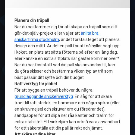
Planera din träpall
När du bestämmer dig för att skapa en träpall som ditt
gör-det-själv-projekt eller väljer att
anlita bra
snickarfirma stockholm
, är det första steget att planera
design och mått. Är det en pall för att nå hyllor högt upp
i köket, en plats att sätta fötterna på efter en lång dag,
eller kanske en extra sittplats när gäster kommer över?
När du har fastställt vad din pall ska användas till, kan
du göra skisser och bestämma vilken typ av trä som
bäst passar ditt syfte och din budget.
Rätt verktyg för jobbet
För att bygga en träpall behöver du några
grundläggande snickeriverktyg
. En såg för att skära
träet till rätt storlek, en hammare och några spikar (eller
en skruvmejsel och skruvar om du föredrar det),
sandpapper för att slipa ner råa kanter och trälim för
extra stabilitet. Ett vinkeljärn kan också vara användbart
för att säkerställa att din pall är rakt och jämnt.
Att skära ut dina bitar