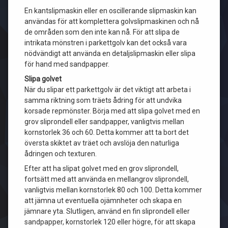
En kantslipmaskin eller en oscillerande slipmaskin kan
användas för att komplettera golvslipmaskinen och nå
de områden som den inte kan nå. För att slipa de
intrikata mönstren i parkettgolv kan det också vara
nödvändigt att använda en detaljslipmaskin eller slipa
för hand med sandpapper.
Slipa golvet
När du slipar ett parkettgolv är det viktigt att arbeta i
samma riktning som träets ådring för att undvika
korsade repmönster. Börja med att slipa golvet med en
grov sliprondell eller sandpapper, vanligtvis mellan
kornstorlek 36 och 60. Detta kommer att ta bort det
översta skiktet av träet och avslöja den naturliga
ådringen och texturen.
Efter att ha slipat golvet med en grov sliprondell,
fortsätt med att använda en mellangrov sliprondell,
vanligtvis mellan kornstorlek 80 och 100. Detta kommer
att jämna ut eventuella ojämnheter och skapa en
jämnare yta. Slutligen, använd en fin sliprondell eller
sandpapper, kornstorlek 120 eller högre, för att skapa