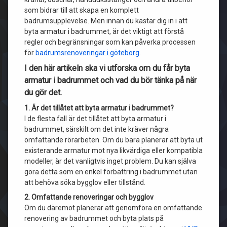
som bidrar till att skapa en komplett
badrumsupplevelse. Men innan du kastar dig in i att
byta armatur i badrummet, är det viktigt att förstå
regler och begränsningar som kan påverka processen
för
badrumsrenoveringar i göteborg
.
I den här artikeln ska vi utforska om du får byta
armatur i badrummet och vad du bör tänka på när
du gör det.
1. Är det tillåtet att byta armatur i badrummet?
I de flesta fall är det tillåtet att byta armatur i
badrummet, särskilt om det inte kräver några
omfattande rörarbeten. Om du bara planerar att byta ut
existerande armatur mot nya likvärdiga eller kompatibla
modeller, är det vanligtvis inget problem. Du kan själva
göra detta som en enkel förbättring i badrummet utan
att behöva söka bygglov eller tillstånd.
2. Omfattande renoveringar och bygglov
Om du däremot planerar att genomföra en omfattande
renovering av badrummet och byta plats på