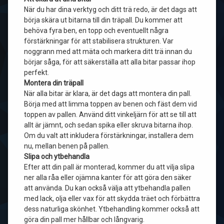
När du har dina verktyg och ditt trä redo, är det dags att
börja skära ut bitarna till din träpall. Du kommer att
behöva fyra ben, en topp och eventuellt några
förstärkningar för att stabilisera strukturen. Var
noggrann med att mäta och markera ditt trä innan du
börjar såga, för att säkerställa att alla bitar passar ihop
perfekt.
Montera din träpall
När alla bitar är klara, är det dags att montera din pall.
Börja med att limma toppen av benen och fäst dem vid
toppen av pallen. Använd ditt vinkeljärn för att se till att
allt är jämnt, och sedan spika eller skruva bitarna ihop.
Om du valt att inkludera förstärkningar, installera dem
nu, mellan benen på pallen.
Slipa och ytbehandla
Efter att din pall är monterad, kommer du att vilja slipa
ner alla råa eller ojämna kanter för att göra den säker
att använda. Du kan också välja att ytbehandla pallen
med lack, olja eller vax för att skydda träet och förbättra
dess naturliga skönhet. Ytbehandling kommer också att
göra din pall mer hållbar och långvarig.