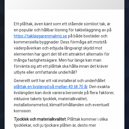
Ett plåttak, även känt som ett stående sömlöst tak, är
en populär och hållbar lösning för takbeläggning av på
https://takläggarenmalmö.se
på både bostäder och
kommersiella byggnader. Dess förmåga att motstå
väderpåverkan och erbjuda långvarigt skydd mot
elementen har gjort det till ett attraktivt alternativ för
många fastighetsägare. Men hur länge kan man
förvänta sig att ett plåttak ska hålla innan det kräver
utbyte eller omfattande underhåll?
Generellt sett har ett väl installerat och underhållet
plåttak en livslängd på mellan 40 till 70 år
. Den exakta
livslängden kan dock variera beroende på flera faktorer,
inklusive takets tjocklek, materialkvalitet,
installationsmetod, klimatförhållanden och eventuell
korrosion.
Tjocklek och materialkvalitet:
Plåttak kommer i olika
tjocklekar, och ju tjockare plåten är, desto mer