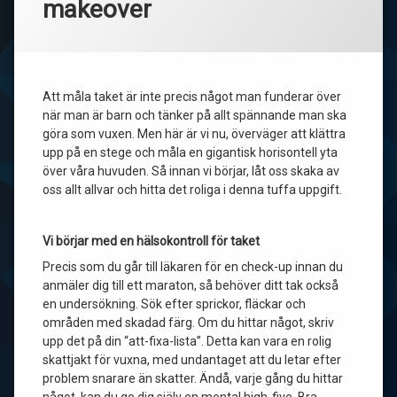
makeover
Att måla taket är inte precis något man funderar över
när man är barn och tänker på allt spännande man ska
göra som vuxen. Men här är vi nu, överväger att klättra
upp på en stege och måla en gigantisk horisontell yta
över våra huvuden. Så innan vi börjar, låt oss skaka av
oss allt allvar och hitta det roliga i denna tuffa uppgift.
Vi börjar med en hälsokontroll för taket
Precis som du går till läkaren för en check-up innan du
anmäler dig till ett maraton, så behöver ditt tak också
en undersökning. Sök efter sprickor, fläckar och
områden med skadad färg. Om du hittar något, skriv
upp det på din “att-fixa-lista”. Detta kan vara en rolig
skattjakt för vuxna, med undantaget att du letar efter
problem snarare än skatter. Ändå, varje gång du hittar