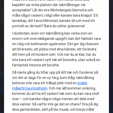
kapellet var enda platsen där takmålningar var
acceptabla? Låt din inre Michelangelo blomstra och
måla något vackert, roligt eller kanske bara knäppt. Ett
landskap, ditt favoritfilmcitat, kanske till och med ett
porträtt av din katt? Bara du sätter gränserna!
I slutändan, även om takmålning kan verka som en
enorm och överväldigande uppgift, kan det faktiskt vara
en rolig och belönande upplevelse. Det ger dig chansen
att bli kreativ, att jobba med dina händer, att förändra
ditt hem på ett konkret sätt. Och när du är klar, har du
inte bara ett vackert nytt tak att beundra, utan också en
fantastisk historia att berätta.
Så nästa gång du tittar upp på ditt tak och funderar på
om det är dags för en ny färg, kom ihåg: takmålning
behöver inte vara ett tråkigt jobb med en
snabb
målarfirma stockholm
. Och när allt kommer omkring,
kommer du att ha ett vackert tak som du kan vara stolt
över – och kanske några roliga minnen att dela med
dina vänner. Så varför inte ge det en chans? Dra på dig
dina gamla kläder, sätt på lite musik, och börja måla!