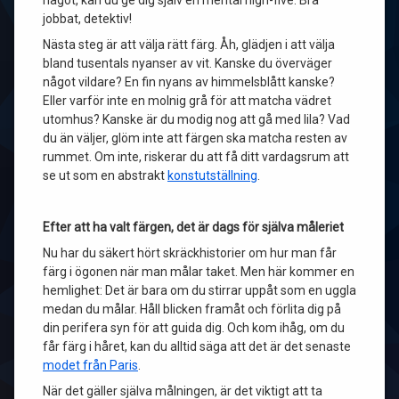
något, kan du ge dig själv en mental high-five. Bra
jobbat, detektiv!
Nästa steg är att välja rätt färg. Åh, glädjen i att välja
bland tusentals nyanser av vit. Kanske du överväger
något vildare? En fin nyans av himmelsblått kanske?
Eller varför inte en molnig grå för att matcha vädret
utomhus? Kanske är du modig nog att gå med lila? Vad
du än väljer, glöm inte att färgen ska matcha resten av
rummet. Om inte, riskerar du att få ditt vardagsrum att
se ut som en abstrakt
konstutställning
.
Efter att ha valt färgen, det är dags för själva måleriet
Nu har du säkert hört skräckhistorier om hur man får
färg i ögonen när man målar taket. Men här kommer en
hemlighet: Det är bara om du stirrar uppåt som en uggla
medan du målar. Håll blicken framåt och förlita dig på
din perifera syn för att guida dig. Och kom ihåg, om du
får färg i håret, kan du alltid säga att det är det senaste
modet från Paris
.
När det gäller själva målningen, är det viktigt att ta