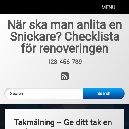
Home
MENU
Skip
När ska man anlita en
to
content
Snickare? Checklista
för renoveringen
123-456-789
Tel:
RSS
Search for:
Takmålning – Ge ditt tak en