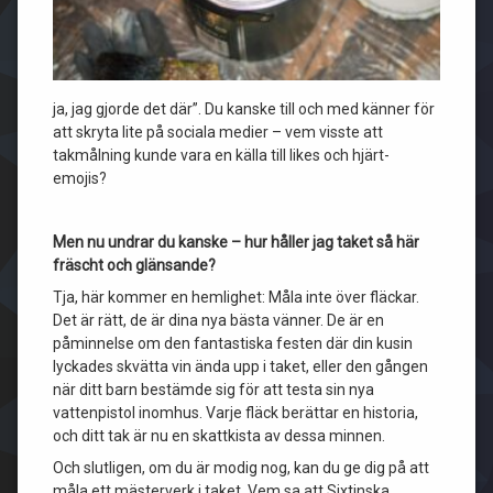
ja, jag gjorde det där”. Du kanske till och med känner för
att skryta lite på sociala medier – vem visste att
takmålning kunde vara en källa till likes och hjärt-
emojis?
Men nu undrar du kanske – hur håller jag taket så här
fräscht och glänsande?
Tja, här kommer en hemlighet: Måla inte över fläckar.
Det är rätt, de är dina nya bästa vänner. De är en
påminnelse om den fantastiska festen där din kusin
lyckades skvätta vin ända upp i taket, eller den gången
när ditt barn bestämde sig för att testa sin nya
vattenpistol inomhus. Varje fläck berättar en historia,
och ditt tak är nu en skattkista av dessa minnen.
Och slutligen, om du är modig nog, kan du ge dig på att
måla ett mästerverk i taket. Vem sa att Sixtinska